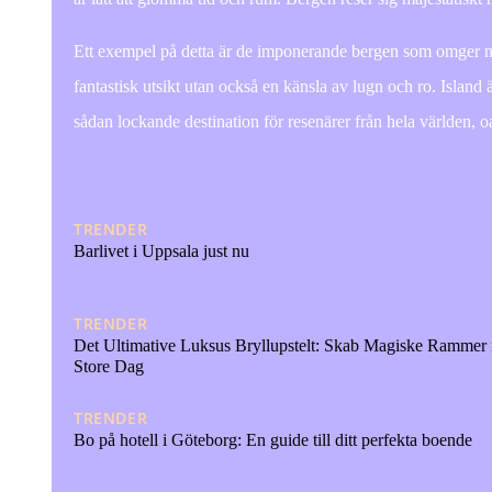
Ett exempel på detta är de imponerande bergen som omger nå
fantastisk utsikt utan också en känsla av lugn och ro. Island 
sådan lockande destination för resenärer från hela världen, o
TRENDER
20/04/2026
Barlivet i Uppsala just nu
TRENDER
07/04/2026
Det Ultimative Luksus Bryllupstelt: Skab Magiske Rammer f
Store Dag
TRENDER
05/03/2025
Bo på hotell i Göteborg: En guide till ditt perfekta boende