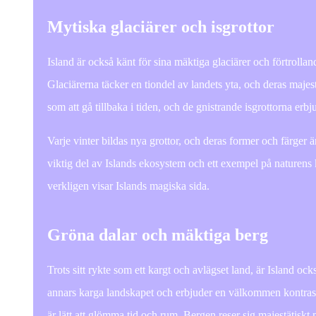
Mytiska glaciärer och isgrottor
Island är också känt för sina mäktiga glaciärer och förtrolla
Glaciärerna täcker en tiondel av landets yta, och deras maj
som att gå tillbaka i tiden, och de gnistrande isgrottorna erb
Varje vinter bildas nya grottor, och deras former och färger är
viktig del av Islands ekosystem och ett exempel på naturens 
verkligen visar Islands magiska sida.
Gröna dalar och mäktiga berg
Trots sitt rykte som ett kargt och avlägset land, är Island oc
annars karga landskapet och erbjuder en välkommen kontrast. I 
är lätt att glömma tid och rum. Bergen reser sig majestätiskt