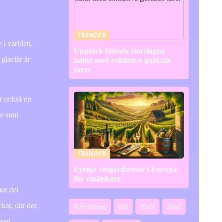
TRENDER
 i världen.
Upptäck Islands storslagna
glaciär är
natur med exklusiva guidade
turer
är också en
se som
TRENDER
Lyxiga vingårdsresor i Europa
för vinälskare
mot det
kar, där det
Kryssning
Bil
Pool
Stad
apet.