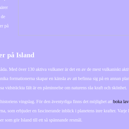
närer
 de
er på
er på Island
kåda. Med över 130 aktiva vulkaner är det en av de mest vulkaniskt akti
 unika formationerna skapar en känsla av att befinna sig på en annan plan
 vidsträckta fält är en påminnelse om naturens råa kraft och skönhet.
toriens vingslag. För den äventyrliga finns det möjlighet att
boka lav
, som erbjuder en fascinerande inblick i planetens inre krafter. Varje 
lser som gör Island till ett så spännande resmål.