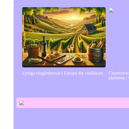
Lyxiga vingårdsresor i Europa för vinälskare
Charterres
platserna i