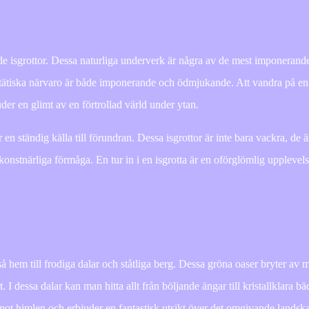
nde isgrottor. Dessa naturliga underverk är några av de mest imponerande
estätiska närvaro är både imponerande och ödmjukande. Att vandra på en 
juder en glimt av en förtrollad värld under ytan.
 en ständig källa till förundran. Dessa isgrottor är inte bara vackra, de 
konstnärliga förmåga. En tur in i en isgrotta är en oförglömlig upplevel
kså hem till frodiga dalar och ståtliga berg. Dessa gröna oaser bryter av 
dessa dalar kan man hitta allt från böljande ängar till kristallklara bäc
 mot himlen och erbjuder en fantastisk utsikt över det omgivande landsk