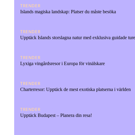
TRENDER
16/12/2024
Islands magiska landskap: Platser du måste besöka
TRENDER
17/10/2024
Upptäck Islands storslagna natur med exklusiva guidade ture
TRENDER
27/08/2024
Lyxiga vingårdsresor i Europa för vinälskare
TRENDER
02/11/2023
Charterresor: Upptäck de mest exotiska platserna i världen
TRENDER
27/06/2023
Upptäck Budapest – Planera din resa!