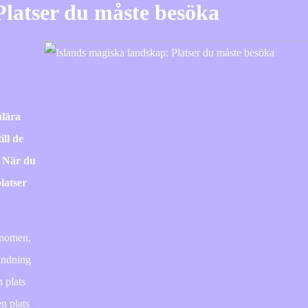
Platser du måste besöka
ulära
ll de
. När du
platser
enomen,
landning
n plats
n plats