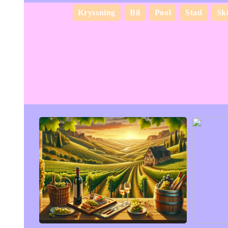
Kryssning
Bil
Pool
Stad
Sk