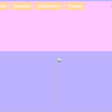
idor
Utomhus
All-Inclusive
Trender