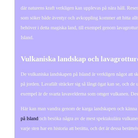
där naturens kraft verkligen kan upplevas på nära håll. Rese
som söker både äventyr och avkoppling kommer att hitta allt
behöver i detta magiska land, till exempel genom lavagrottur
Island.
Vulkaniska landskap och lavagrottur
De vulkaniska landskapen på Island är verkligen något att s
på jorden. Lavafält sträcker sig så långt ögat kan se, och de
exempel är de svarta lavavelderna som omger vulkanen. Dessa
Här kan man vandra genom de karga landskapen och känna his
på Island
och besöka några av de mest spektakulära vulkanerna
varje sten har en historia att berätta, och det är dessa berätte