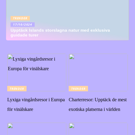
TRENDER
17/10/2024
Upptäck Islands storslagna natur med exklusiva
guidade turer
TRENDER
TRENDER
Lyxiga vingårdsresor i Europa
Charterresor: Upptäck de mest
för vinälskare
exotiska platserna i världen