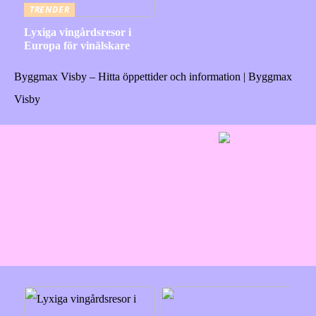
TRENDER
Lyxiga vingårdsresor i
Europa för vinälskare
Byggmax Visby – Hitta öppettider och information | Byggmax
Visby