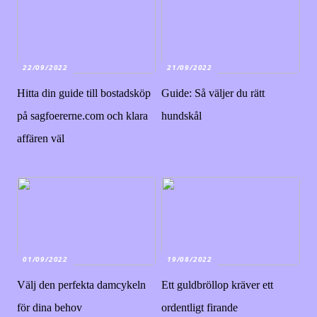
22/09/2022
21/09/2022
Hitta din guide till bostadsköp
Guide: Så väljer du rätt
på sagfoererne.com och klara
hundskål
affären väl
01/09/2022
19/08/2022
Välj den perfekta damcykeln
Ett guldbröllop kräver ett
för dina behov
ordentligt firande