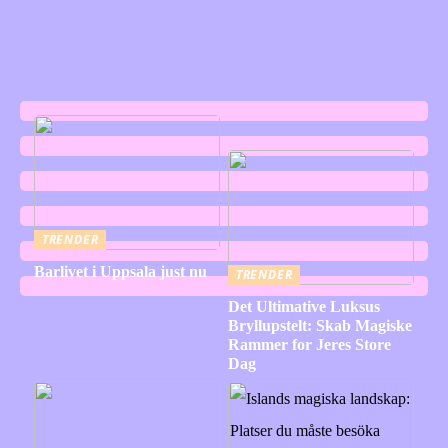
TRENDER
Barlivet i Uppsala just nu
TRENDER
Det Ultimative Luksus
Bryllupstelt: Skab Magiske
Rammer for Jeres Store
Dag