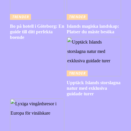
TRENDER
TRENDER
Bo på hotell i Göteborg: En
Islands magiska landskap:
guide till ditt perfekta
Platser du måste besöka
boende
TRENDER
Upptäck Islands storslagna
natur med exklusiva
guidade turer