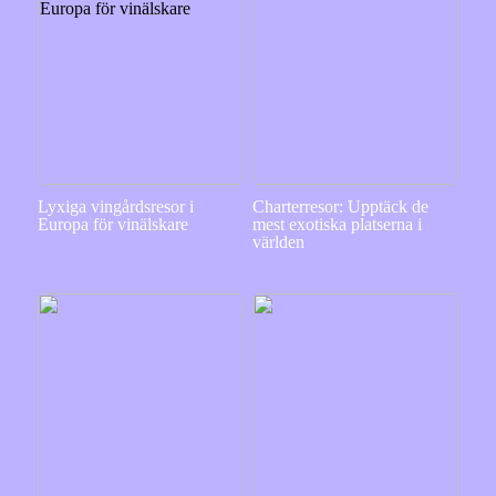
Lyxiga vingårdsresor i
Charterresor: Upptäck de
Europa för vinälskare
mest exotiska platserna i
världen