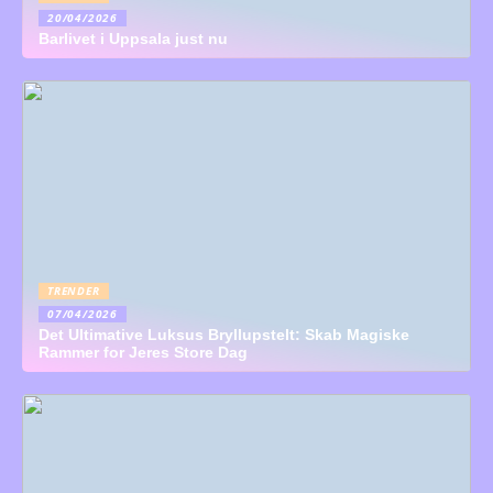
20/04/2026
Barlivet i Uppsala just nu
TRENDER
07/04/2026
Det Ultimative Luksus Bryllupstelt: Skab Magiske
Rammer for Jeres Store Dag