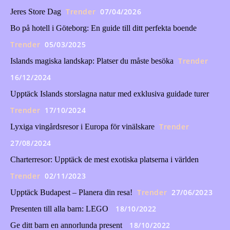
Trender
07/04/2026
Jeres Store Dag
Bo på hotell i Göteborg: En guide till ditt perfekta boende
Trender
05/03/2025
Trender
Islands magiska landskap: Platser du måste besöka
16/12/2024
Upptäck Islands storslagna natur med exklusiva guidade turer
Trender
17/10/2024
Trender
Lyxiga vingårdsresor i Europa för vinälskare
27/08/2024
Charterresor: Upptäck de mest exotiska platserna i världen
Trender
02/11/2023
Trender
27/06/2023
Upptäck Budapest – Planera din resa!
18/10/2022
Presenten till alla barn: LEGO
18/10/2022
Ge ditt barn en annorlunda present