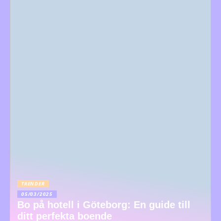
TRENDER
05/03/2025
Bo på hotell i Göteborg: En guide till
ditt perfekta boende