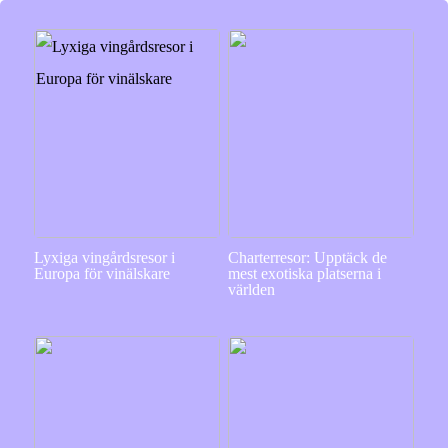
Lyxiga vingårdsresor i
Charterresor: Upptäck de
Europa för vinälskare
mest exotiska platserna i
världen