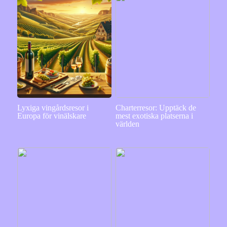
Lyxiga vingårdsresor i
Charterresor: Upptäck de
Europa för vinälskare
mest exotiska platserna i
världen