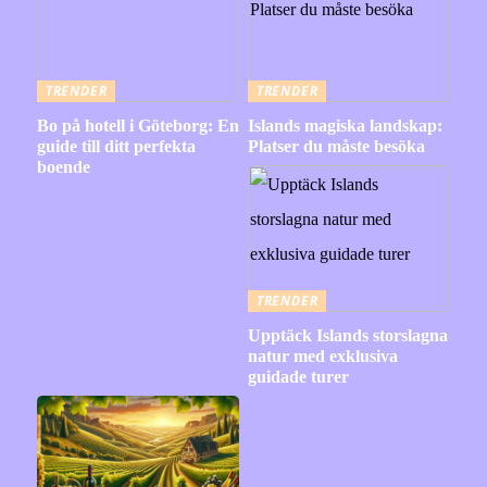
TRENDER
TRENDER
Bo på hotell i Göteborg: En
Islands magiska landskap:
guide till ditt perfekta
Platser du måste besöka
boende
TRENDER
Upptäck Islands storslagna
natur med exklusiva
guidade turer