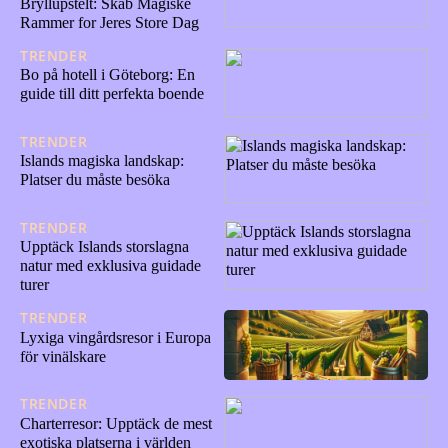
Bryllupstelt: Skab Magiske
Rammer for Jeres Store Dag
TRENDER
05/03/2025
Bo på hotell i Göteborg: En
guide till ditt perfekta boende
TRENDER
16/12/2024
Islands magiska landskap:
Platser du måste besöka
TRENDER
17/10/2024
Upptäck Islands storslagna
natur med exklusiva guidade
turer
TRENDER
27/08/2024
Lyxiga vingårdsresor i Europa
för vinälskare
TRENDER
02/11/2023
Charterresor: Upptäck de mest
exotiska platserna i världen