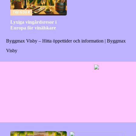
TRENDER
Lyxiga vingårdsresor i
Europa för vinälskare
Byggmax Visby – Hitta öppettider och information | Byggmax
Visby