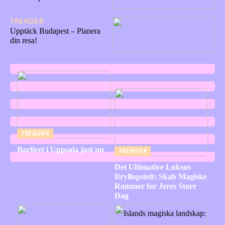
TRENDER
27/06/2023
Upptäck Budapest – Planera
din resa!
TRENDER
Barlivet i Uppsala just nu
TRENDER
Det Ultimative Luksus
Bryllupstelt: Skab Magiske
Rammer for Jeres Store
Dag