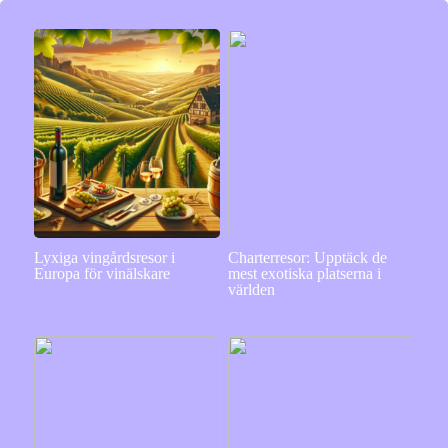
Lyxiga vingårdsresor i
Charterresor: Upptäck de
Europa för vinälskare
mest exotiska platserna i
världen