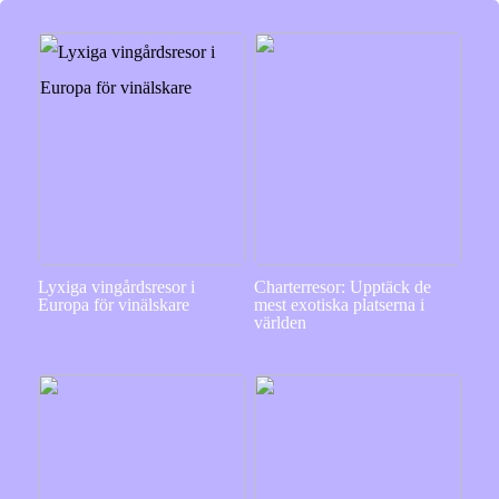
Lyxiga vingårdsresor i
Charterresor: Upptäck de
Europa för vinälskare
mest exotiska platserna i
världen