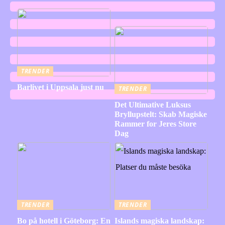
TRENDER
Barlivet i Uppsala just nu
TRENDER
Det Ultimative Luksus
Bryllupstelt: Skab Magiske
Rammer for Jeres Store
Dag
TRENDER
TRENDER
Bo på hotell i Göteborg: En
Islands magiska landskap: