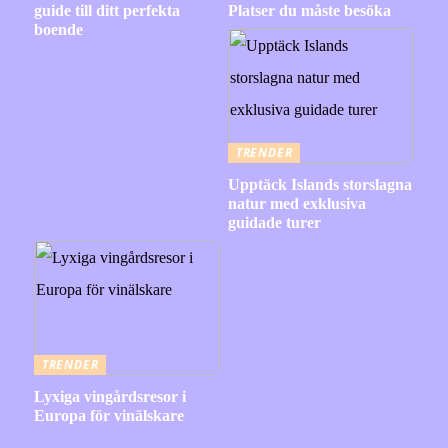
guide till ditt perfekta
Platser du måste besöka
boende
TRENDER
Upptäck Islands storslagna
natur med exklusiva
guidade turer
TRENDER
Lyxiga vingårdsresor i
Europa för vinälskare