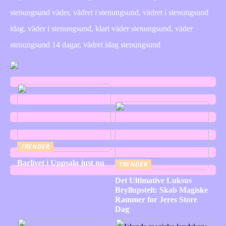
stenungsund väder, vädret i stenungsund, vädret i stenungsund
idag, väder i stenungsund, klart väder stenungsund, väder
stenungsund 14 dagar, vädret idag stenungsund
TRENDER
Barlivet i Uppsala just nu
TRENDER
Det Ultimative Luksus
Bryllupstelt: Skab Magiske
Rammer for Jeres Store
Dag