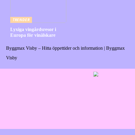
TRENDER
Lyxiga vingårdsresor i
Europa för vinälskare
Byggmax Visby – Hitta öppettider och information | Byggmax
Visby