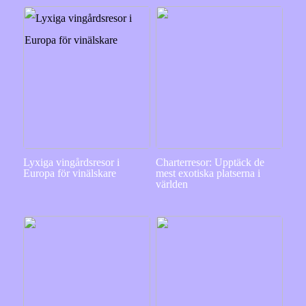
Lyxiga vingårdsresor i
Charterresor: Upptäck de
Europa för vinälskare
mest exotiska platserna i
världen