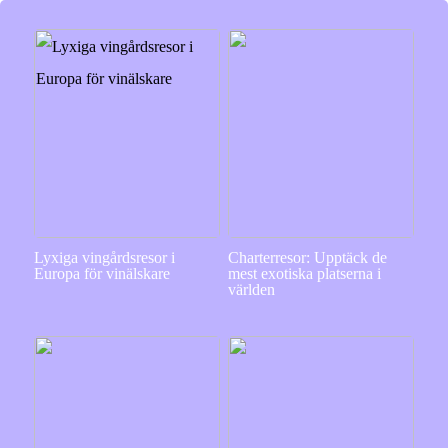
Lyxiga vingårdsresor i
Charterresor: Upptäck de
Europa för vinälskare
mest exotiska platserna i
världen