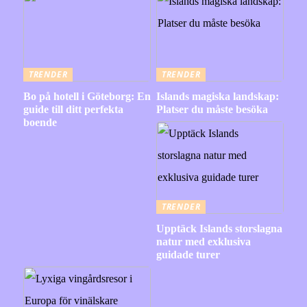
TRENDER
TRENDER
Bo på hotell i Göteborg: En
Islands magiska landskap:
guide till ditt perfekta
Platser du måste besöka
boende
TRENDER
Upptäck Islands storslagna
natur med exklusiva
guidade turer