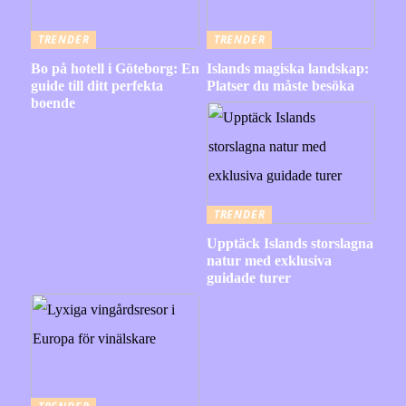
TRENDER
TRENDER
Bo på hotell i Göteborg: En
Islands magiska landskap:
guide till ditt perfekta
Platser du måste besöka
boende
TRENDER
Upptäck Islands storslagna
natur med exklusiva
guidade turer