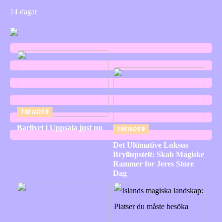
14 dagar
TRENDER
Barlivet i Uppsala just nu
TRENDER
Det Ultimative Luksus
Bryllupstelt: Skab Magiske
Rammer for Jeres Store
Dag