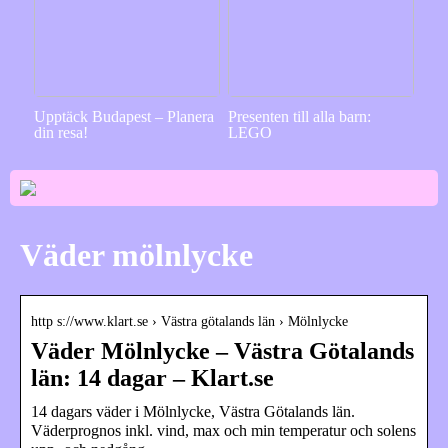
Upptäck Budapest – Planera
Presenten till alla barn:
din resa!
LEGO
Väder mölnlycke
http s://www.klart.se › Västra götalands län › Mölnlycke
Väder Mölnlycke – Västra Götalands
län: 14 dagar – Klart.se
14 dagars väder i Mölnlycke, Västra Götalands län.
Väderprognos inkl. vind, max och min temperatur och solens