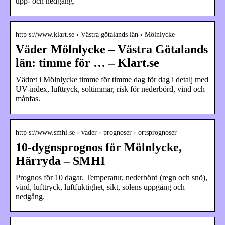
upp- och nedgång.
http s://www.klart.se › Västra götalands län › Mölnlycke
Väder Mölnlycke – Västra Götalands
län: timme för … – Klart.se
Vädret i Mölnlycke timme för timme dag för dag i detalj med
UV-index, lufttryck, soltimmar, risk för nederbörd, vind och
månfas.
http s://www.smhi.se › vader › prognoser › ortsprognoser
10-dygnsprognos för Mölnlycke,
Härryda – SMHI
Prognos för 10 dagar. Temperatur, nederbörd (regn och snö),
vind, lufttryck, luftfuktighet, sikt, solens uppgång och
nedgång.