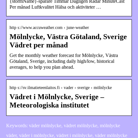
{stormName}-spårare Timmar Dagligen Radar MinuteCast
Per månad Luftkvalitet Hälsa och aktiviteter …
http s://www.accuweather.com › june-weather
Mölnlycke, Västra Götaland, Sverige
Vädret per månad
Get the monthly weather forecast for Mölnlycke, Västra
Götaland, Sverige, including daily high/low, historical
averages, to help you plan ahead.
http s://sv.ilmatieteenlaitos.fi › vader › sverige › mölnlycke
Vädret i Mölnlycke, Sverige –
Meteorologiska institutet
Keywords: väder mölnlycke, vädret mölnlycke, mölnlycke
väder, väder i mölnlycke, vädret i mölnlycke, väder mölnlycke