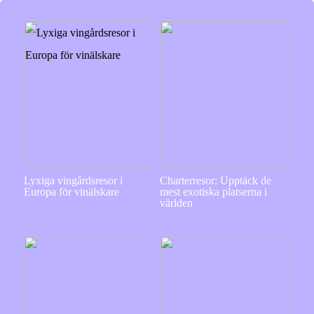
Lyxiga vingårdsresor i
Charterresor: Upptäck de
Europa för vinälskare
mest exotiska platserna i
världen