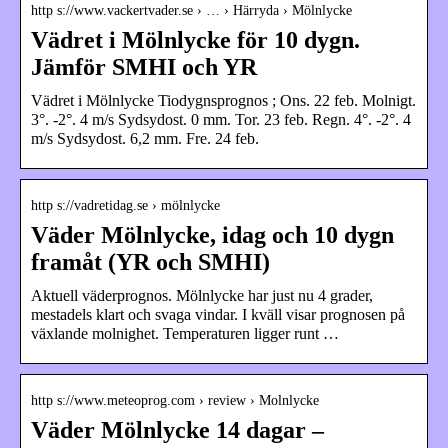
http s://www.vackertvader.se › … › Härryda › Mölnlycke
Vädret i Mölnlycke för 10 dygn.
Jämför SMHI och YR
Vädret i Mölnlycke Tiodygnsprognos ; Ons. 22 feb. Molnigt.
3°. -2°. 4 m/s Sydsydost. 0 mm. Tor. 23 feb. Regn. 4°. -2°. 4
m/s Sydsydost. 6,2 mm. Fre. 24 feb.
http s://vadretidag.se › mölnlycke
Väder Mölnlycke, idag och 10 dygn
framåt (YR och SMHI)
Aktuell väderprognos. Mölnlycke har just nu 4 grader,
mestadels klart och svaga vindar. I kväll visar prognosen på
växlande molnighet. Temperaturen ligger runt …
http s://www.meteoprog.com › review › Molnlycke
Väder Mölnlycke 14 dagar –