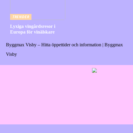
TRENDER
Lyxiga vingårdsresor i
Europa för vinälskare
Byggmax Visby – Hitta öppettider och information | Byggmax
Visby