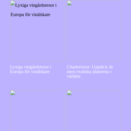
Lyxiga vingårdsresor i
Charterresor: Upptäck de
Europa för vinälskare
mest exotiska platserna i
världen