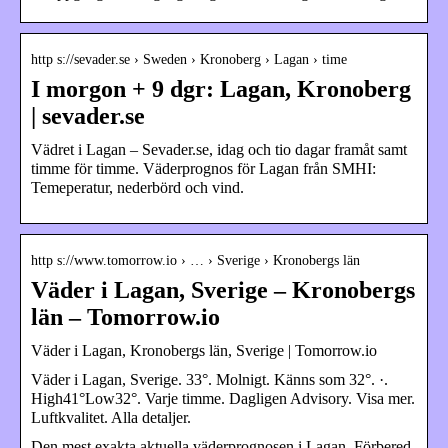
http s://sevader.se › Sweden › Kronoberg › Lagan › time
I morgon + 9 dgr: Lagan, Kronoberg
| sevader.se
Vädret i Lagan – Sevader.se, idag och tio dagar framåt samt
timme för timme. Väderprognos för Lagan från SMHI:
Temeperatur, nederbörd och vind.
http s://www.tomorrow.io › … › Sverige › Kronobergs län
Väder i Lagan, Sverige – Kronobergs
län – Tomorrow.io
Väder i Lagan, Kronobergs län, Sverige | Tomorrow.io
Väder i Lagan, Sverige. 33°. Molnigt. Känns som 32°. ·.
High41°Low32°. Varje timme. Dagligen Advisory. Visa mer.
Luftkvalitet. Alla detaljer.
Den mest exakta aktuella väderprognosen i Lagan. Förbered