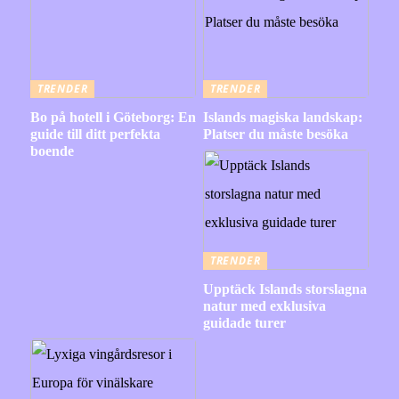
TRENDER
TRENDER
Bo på hotell i Göteborg: En
Islands magiska landskap:
guide till ditt perfekta
Platser du måste besöka
boende
TRENDER
Upptäck Islands storslagna
natur med exklusiva
guidade turer