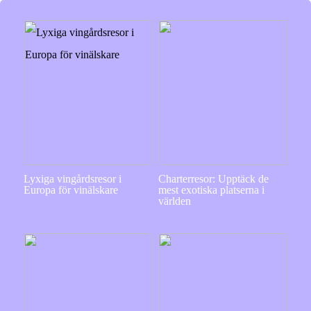
Lyxiga vingårdsresor i
Charterresor: Upptäck de
Europa för vinälskare
mest exotiska platserna i
världen