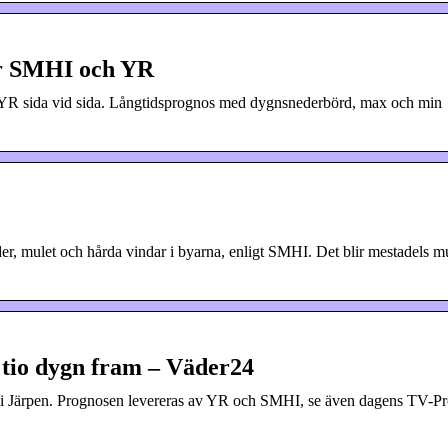
ör SMHI och YR
 YR sida vid sida. Långtidsprognos med dygnsnederbörd, max och min
er, mulet och hårda vindar i byarna, enligt SMHI. Det blir mestadels mu
 tio dygn fram – Väder24
r i Järpen. Prognosen levereras av YR och SMHI, se även dagens TV-P