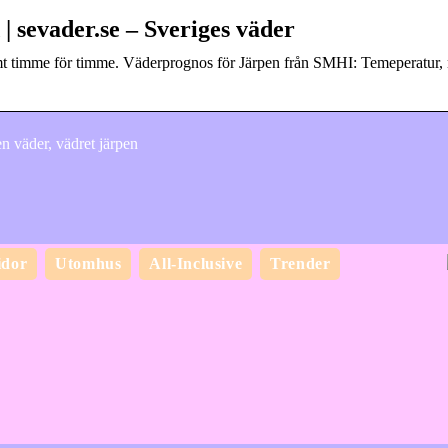
| sevader.se – Sveriges väder
samt timme för timme. Väderprognos för Järpen från SMHI: Temeperatur,
en väder, vädret järpen
idor
Utomhus
All-Inclusive
Trender