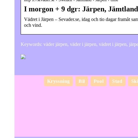
I morgon + 9 dgr: Järpen, Jämtland 
Vädret i Järpen – Sevader.se, idag och tio dagar framåt 
och vind.
Keywords: väder järpen, väder i järpen, vädret i järpen, järp
Kryssning
Bil
Pool
Stad
Sk