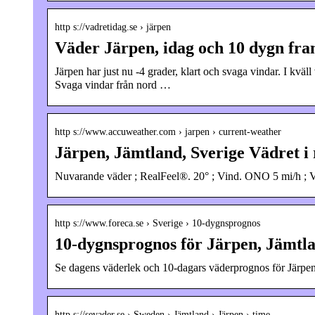
http s://vadretidag.se › järpen
Väder Järpen, idag och 10 dygn fr
Järpen har just nu -4 grader, klart och svaga vindar. I kvä
Svaga vindar från nord …
http s://www.accuweather.com › jarpen › current-weather
Järpen, Jämtland, Sverige Vädret i
Nuvarande väder ; RealFeel®. 20° ; Vind. ONO 5 mi/h ; Vi
http s://www.foreca.se › Sverige › 10-dygnsprognos
10-dygnsprognos för Järpen, Jämtla
Se dagens väderlek och 10-dagars väderprognos för Järpen.
http s://sevader.se › Sweden › Jämtland › Järpen › time