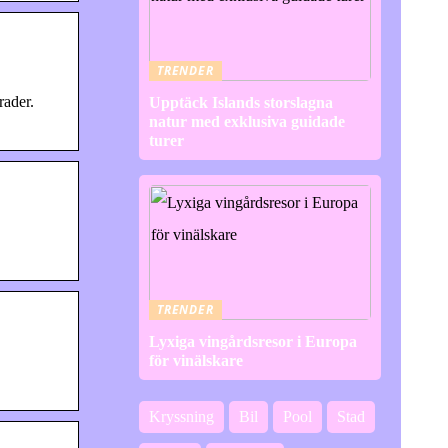
TRENDER
rader.
Upptäck Islands storslagna
natur med exklusiva guidade
turer
TRENDER
Lyxiga vingårdsresor i Europa
för vinälskare
Kryssning
Bil
Pool
Stad