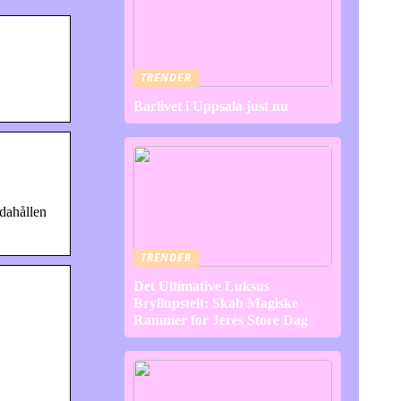
TRENDER
Barlivet i Uppsala just nu
dahållen
TRENDER
Det Ultimative Luksus
Bryllupstelt: Skab Magiske
Rammer for Jeres Store Dag