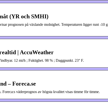
amåt (YR och SMHI)
ll visar prognosen på växlande molnighet. Temperaturen ligger runt -10 g
 realtid | AccuWeather
ndbyar. 12 mi/h ; Fuktighet. 98 % ; Daggpunkt. 23° F.
nd – Foreca.se
 Foreca:s väderprognos av högsta kvalitet visas timme för timme.