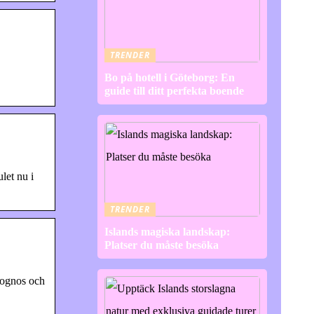
TRENDER
Bo på hotell i Göteborg: En
guide till ditt perfekta boende
let nu i
TRENDER
Islands magiska landskap:
Platser du måste besöka
rognos och