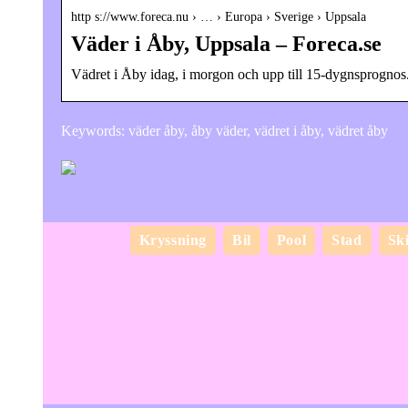
http s://www.foreca.nu › … › Europa › Sverige › Uppsala
Väder i Åby, Uppsala – Foreca.se
Vädret i Åby idag, i morgon och upp till 15-dygnsprognos
Keywords: väder åby, åby väder, vädret i åby, vädret åby
Kryssning
Bil
Pool
Stad
Sk