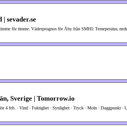
 | sevader.se
mt timme för timme. Väderprognos för Åby från SMHI: Temeperatur, ned
län, Sverige | Tomorrow.io
lör 4 feb. · Vind · Fuktighet · Synlighet · Tryck · Moln · Daggpunkt · 