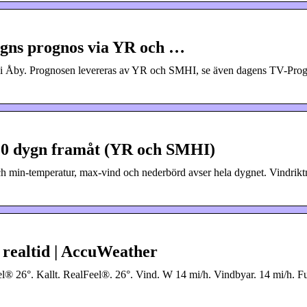
ygns prognos via YR och …
r i Åby. Prognosen levereras av YR och SMHI, se även dagens TV-Pro
 10 dygn framåt (YR och SMHI)
h min-temperatur, max-vind och nederbörd avser hela dygnet. Vindriktn
 realtid | AccuWeather
l® 26°. Kallt. RealFeel®. 26°. Vind. W 14 mi/h. Vindbyar. 14 mi/h. Fu