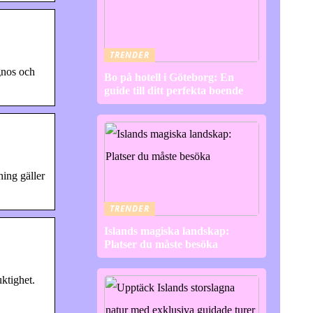
TRENDER
gnos och
Bo på hotell i Göteborg: En
guide till ditt perfekta boende
ing gäller
TRENDER
Islands magiska landskap:
Platser du måste besöka
ktighet.