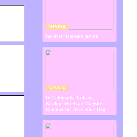
TRENDER
Barlivet i Uppsala just nu
TRENDER
Det Ultimative Luksus
Bryllupstelt: Skab Magiske
Rammer for Jeres Store Dag
n