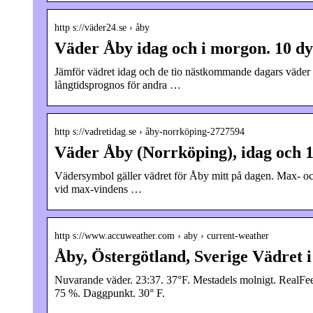
http s://väder24.se › åby
Väder Åby idag och i morgon. 10 d
Jämför vädret idag och de tio nästkommande dagars väde
långtidsprognos för andra …
http s://vadretidag.se › åby-norrköping-2727594
Väder Åby (Norrköping), idag och
Vädersymbol gäller vädret för Åby mitt på dagen. Max- oc
vid max-vindens …
http s://www.accuweather.com › aby › current-weather
Åby, Östergötland, Sverige Vädret i
Nuvarande väder. 23:37. 37°F. Mestadels molnigt. RealFee
75 %. Daggpunkt. 30° F.