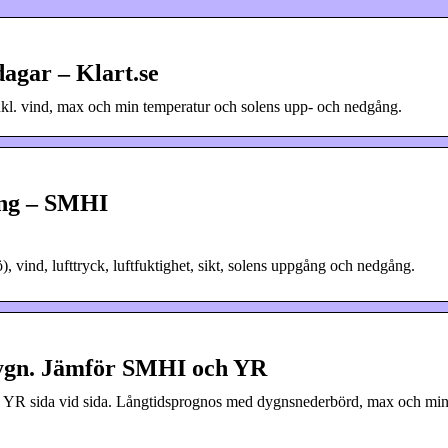
dagar – Klart.se
nkl. vind, max och min temperatur och solens upp- och nedgång.
ing – SMHI
, vind, lufttryck, luftfuktighet, sikt, solens uppgång och nedgång.
dygn. Jämför SMHI och YR
h YR sida vid sida. Långtidsprognos med dygnsnederbörd, max och mi