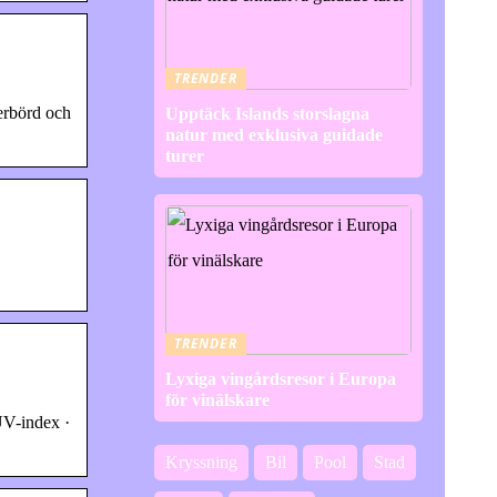
TRENDER
erbörd och
Upptäck Islands storslagna
natur med exklusiva guidade
turer
TRENDER
Lyxiga vingårdsresor i Europa
för vinälskare
UV-index ·
Kryssning
Bil
Pool
Stad