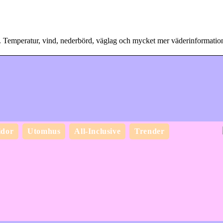
. Temperatur, vind, nederbörd, väglag och mycket mer väderinformatio
idor
Utomhus
All-Inclusive
Trender