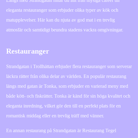
Längs med Strandgatan hittar du allt från mysiga caféer till
eleganta restauranger som erbjuder olika typer av kök och
matupplevelser. Här kan du njuta av god mat i en trevlig
atmosfär och samtidigt beundra stadens vackra omgivningar.
Restauranger
Strandgatan i Trollhättan erbjuder flera restauranger som serverar
läckra rätter från olika delar av världen. En populär restaurang
längs med gatan är Tonka, som erbjuder en varierad meny med
både kött- och fiskrätter. Tonka är känd för sin höga kvalitet och
eleganta inredning, vilket gör den till en perfekt plats för en
romantisk middag eller en trevlig träff med vänner.
En annan restaurang på Strandgatan är Restaurang Tegel