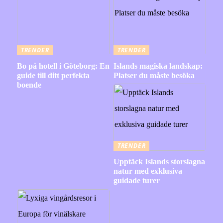
TRENDER
TRENDER
Bo på hotell i Göteborg: En
Islands magiska landskap:
guide till ditt perfekta
Platser du måste besöka
boende
TRENDER
Upptäck Islands storslagna
natur med exklusiva
guidade turer