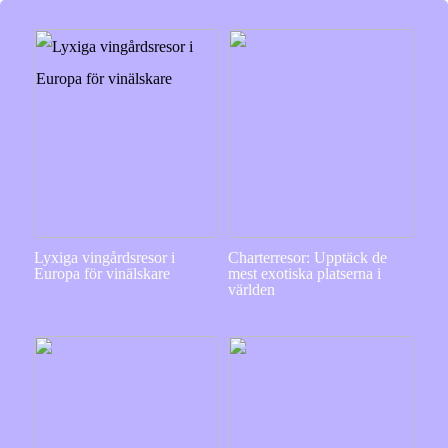
Lyxiga vingårdsresor i
Charterresor: Upptäck de
Europa för vinälskare
mest exotiska platserna i
världen