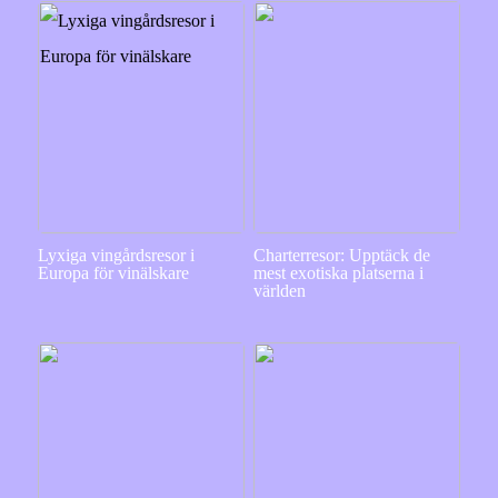
Lyxiga vingårdsresor i
Charterresor: Upptäck de
Europa för vinälskare
mest exotiska platserna i
världen