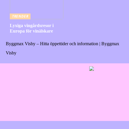
TRENDER
Lyxiga vingårdsresor i
Europa för vinälskare
Byggmax Visby – Hitta öppettider och information | Byggmax
Visby