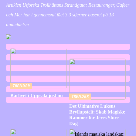
Artiklen Utforska Trollhättans Strandgata: Restauranger, Caféer
och Mer har i gennemsnit fået
3.3
stjerner baseret på
13
anmeldelser
TRENDER
Barlivet i Uppsala just nu
TRENDER
Det Ultimative Luksus
Bryllupstelt: Skab Magiske
Rammer for Jeres Store
Dag