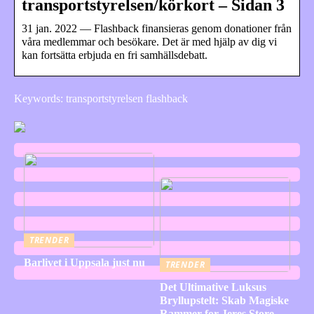
transportstyrelsen/körkort – Sidan 3
31 jan. 2022 — Flashback finansieras genom donationer från
våra medlemmar och besökare. Det är med hjälp av dig vi
kan fortsätta erbjuda en fri samhällsdebatt.
Keywords: transportstyrelsen flashback
TRENDER
Barlivet i Uppsala just nu
TRENDER
Det Ultimative Luksus
Bryllupstelt: Skab Magiske
Rammer for Jeres Store