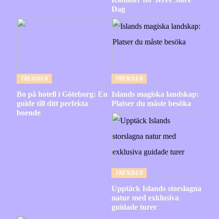
Dag
TRENDER
TRENDER
Bo på hotell i Göteborg: En
Islands magiska landskap:
guide till ditt perfekta
Platser du måste besöka
boende
TRENDER
Upptäck Islands storslagna
natur med exklusiva
guidade turer