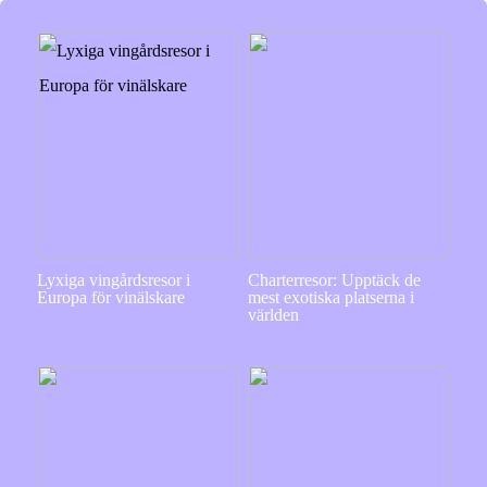
Lyxiga vingårdsresor i
Charterresor: Upptäck de
Europa för vinälskare
mest exotiska platserna i
världen