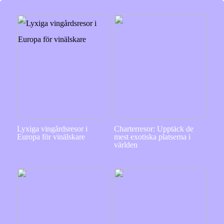
Lyxiga vingårdsresor i
Charterresor: Upptäck de
Europa för vinälskare
mest exotiska platserna i
världen