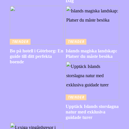
Dag
TRENDER
TRENDER
Bo på hotell i Göteborg: En
Islands magiska landskap:
guide till ditt perfekta
Platser du måste besöka
boende
TRENDER
Upptäck Islands storslagna
natur med exklusiva
guidade turer