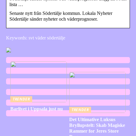
lista …
Senaste nytt från Södertälje kommun. Lokala Nyheter
Södertälje sänder nyheter och väderprognoser.
Keywords: svt väder södertälje
TRENDER
Barlivet i Uppsala just nu
TRENDER
Det Ultimative Luksus
Bryllupstelt: Skab Magiske
Rammer for Jeres Store