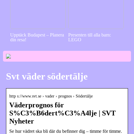
Upptäck Budapest – Planera
Presenten till alla barn:
din resa!
LEGO
Svt väder södertälje
http s://www.svt.se › vader › prognos › Södertälje
Väderprognos för
S%C3%B6dert%C3%A4lje | SVT
Nyheter
Se hur vädret ska bli där du befinner dig – timme för timme.