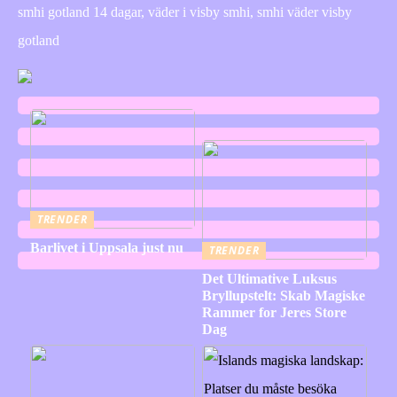
smhi gotland 14 dagar, väder i visby smhi, smhi väder visby
gotland
TRENDER
Barlivet i Uppsala just nu
TRENDER
Det Ultimative Luksus
Bryllupstelt: Skab Magiske
Rammer for Jeres Store
Dag