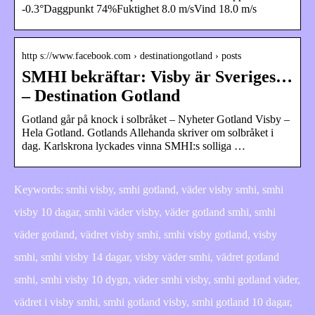
-0.3°Daggpunkt 74%Fuktighet 8.0 m/sVind 18.0 m/s
http s://www.facebook.com › destinationgotland › posts
SMHI bekräftar: Visby är Sveriges…
– Destination Gotland
Gotland går på knock i solbråket – Nyheter Gotland Visby –
Hela Gotland. Gotlands Allehanda skriver om solbråket i
dag. Karlskrona lyckades vinna SMHI:s solliga …
Keywords: smhi visby, smhi gotland, väder visby smhi, smhi
visby 10 dagar, smhi väder visby, väder gotland smhi, smhi
väder gotland, vädret visby smhi, smhi visby gotland, visby
smhi, smhi visby 14 dagar, visby väder smhi, vädret gotland
smhi, smhi visby 10 dygn, väder smhi visby, smhi gotland väder,
vädret i visby smhi, smhi gotland visby, smhi gotland 10 dagar,