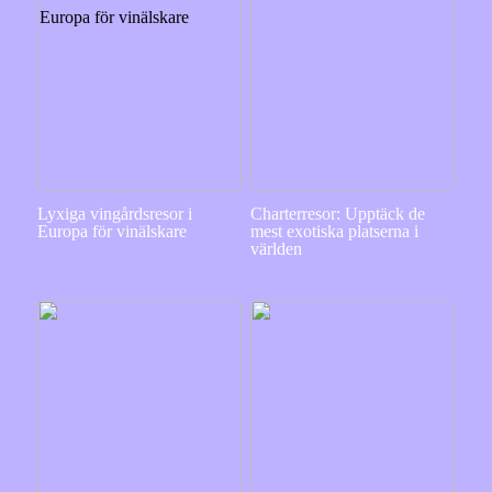
Lyxiga vingårdsresor i
Charterresor: Upptäck de
Europa för vinälskare
mest exotiska platserna i
världen