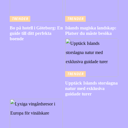
TRENDER
TRENDER
Bo på hotell i Göteborg: En
Islands magiska landskap:
guide till ditt perfekta
Platser du måste besöka
boende
TRENDER
Upptäck Islands storslagna
natur med exklusiva
guidade turer