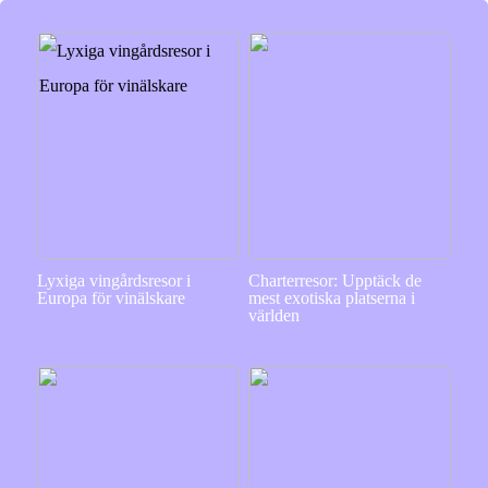
Lyxiga vingårdsresor i
Charterresor: Upptäck de
Europa för vinälskare
mest exotiska platserna i
världen