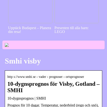
Upptäck Budapest – Planera
Presenten till alla barn:
din resa!
LEGO
Smhi visby
http s://www.smhi.se › vader › prognoser › ortsprognoser
10-dygnsprognos för Visby, Gotland –
SMHI
10-dygnsprognos | SMHI
Prognos för 10 dagar. Temperatur, nederbörd (regn och snö),