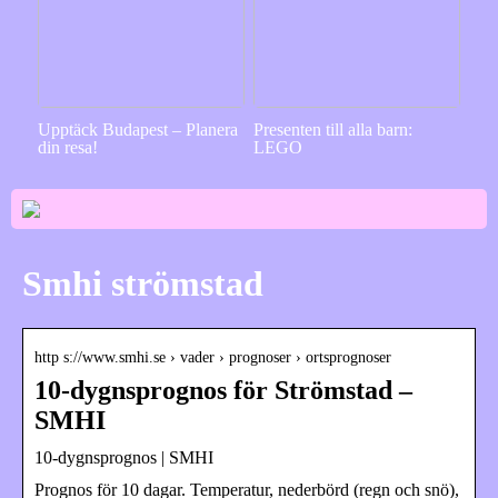
Upptäck Budapest – Planera
Presenten till alla barn:
din resa!
LEGO
Smhi strömstad
http s://www.smhi.se › vader › prognoser › ortsprognoser
10-dygnsprognos för Strömstad –
SMHI
10-dygnsprognos | SMHI
Prognos för 10 dagar. Temperatur, nederbörd (regn och snö),