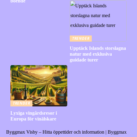
boende
TRENDER
Upptäck Islands storslagna
natur med exklusiva
guidade turer
TRENDER
Lyxiga vingårdsresor i
Europa för vinälskare
Byggmax Visby – Hitta öppettider och information | Byggmax