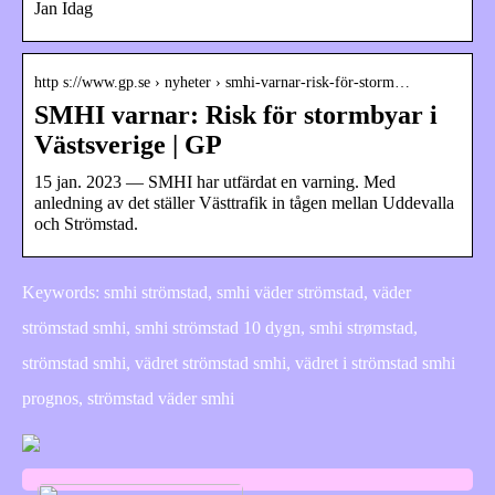
Jan Idag
http s://www.gp.se › nyheter › smhi-varnar-risk-för-storm…
SMHI varnar: Risk för stormbyar i
Västsverige | GP
15 jan. 2023 — SMHI har utfärdat en varning. Med
anledning av det ställer Västtrafik in tågen mellan Uddevalla
och Strömstad.
Keywords: smhi strömstad, smhi väder strömstad, väder
strömstad smhi, smhi strömstad 10 dygn, smhi strømstad,
strömstad smhi, vädret strömstad smhi, vädret i strömstad smhi
prognos, strömstad väder smhi