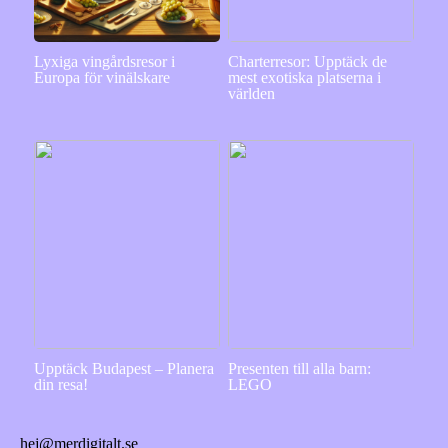
Lyxiga vingårdsresor i
Charterresor: Upptäck de
Europa för vinälskare
mest exotiska platserna i
världen
Upptäck Budapest – Planera
Presenten till alla barn:
din resa!
LEGO
hej@merdigitalt.se