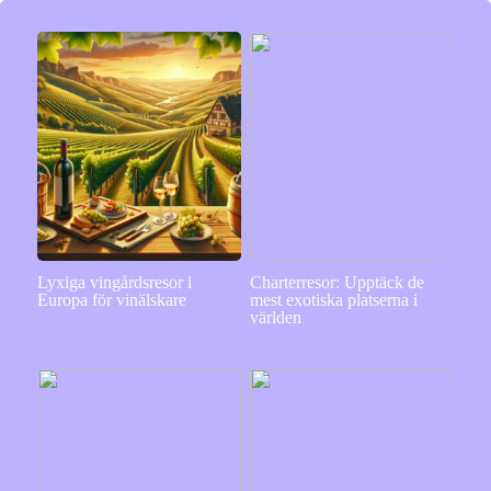
Lyxiga vingårdsresor i
Charterresor: Upptäck de
Europa för vinälskare
mest exotiska platserna i
världen