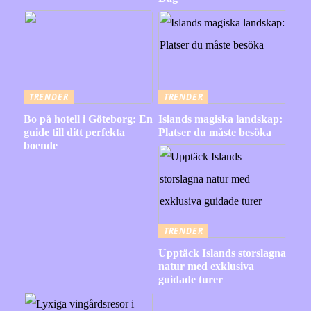
TRENDER
TRENDER
Bo på hotell i Göteborg: En
Islands magiska landskap:
guide till ditt perfekta
Platser du måste besöka
boende
TRENDER
Upptäck Islands storslagna
natur med exklusiva
guidade turer