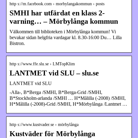
http s://m.facebook.com › morbylangakommun › posts
SMHI har utfärdat en klass 2-
varning… – Mörbylånga kommun
Välkommen till biblioteken i Mörbylånga kommun! Vi
bevakar sidan helgfria vardagar kl. 8.30-16:00 Du… Lilla
Bistron.
http s://www.ffe.slu.se › LMTopKlim
LANTMET vid SLU – slu.se
LANTMET vid SLU
-Alla-, B*Berga /SMHI, B*Berga-Grid /SMHI,
B*Stockholm-arlanda /SMHI … H*Målilla (-2008) /SMHI,
H*Målilla (-2008)-Grid /SMHI, H*Mörbylånga /Lantmet …
http s://www.kustvader.se › mörbylånga
Kustväder för Mörbylånga