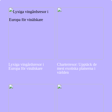
Lyxiga vingårdsresor i
Charterresor: Upptäck de
Europa för vinälskare
mest exotiska platserna i
världen