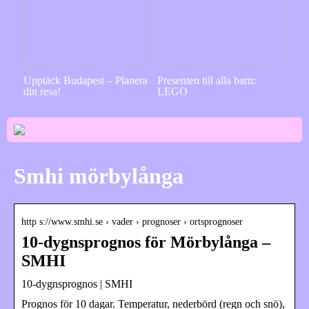
Upptäck Budapest – Planera
Presenten till alla barn:
din resa!
LEGO
Smhi mörbylånga
http s://www.smhi.se › vader › prognoser › ortsprognoser
10-dygnsprognos för Mörbylånga –
SMHI
10-dygnsprognos | SMHI
Prognos för 10 dagar. Temperatur, nederbörd (regn och snö),