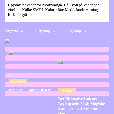
Uppdaterat väder för Mörbylånga. Håll koll på väder och
vind. … Källa: SMHI. Kalmar län: Meddelande varning.
Risk för gräsbrand.
Keywords: smhi mörbylånga, väder mörbylånga smhi
TRENDER
Barlivet i Uppsala just nu
TRENDER
Det Ultimative Luksus
Bryllupstelt: Skab Magiske
Rammer for Jeres Store
Dag