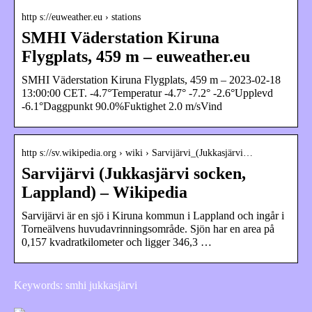
http s://euweather.eu › stations
SMHI Väderstation Kiruna
Flygplats, 459 m – euweather.eu
SMHI Väderstation Kiruna Flygplats, 459 m – 2023-02-18
13:00:00 CET. -4.7°Temperatur -4.7° -7.2° -2.6°Upplevd
-6.1°Daggpunkt 90.0%Fuktighet 2.0 m/sVind
http s://sv.wikipedia.org › wiki › Sarvijärvi_(Jukkasjärvi…
Sarvijärvi (Jukkasjärvi socken,
Lappland) – Wikipedia
Sarvijärvi är en sjö i Kiruna kommun i Lappland och ingår i
Torneälvens huvudavrinningsområde. Sjön har en area på
0,157 kvadratkilometer och ligger 346,3 …
Keywords: smhi jukkasjärvi