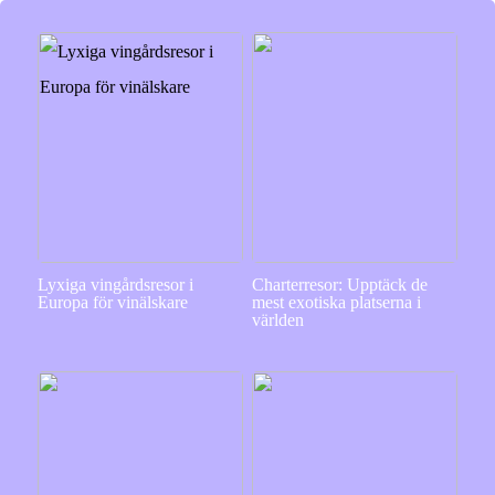
Lyxiga vingårdsresor i
Charterresor: Upptäck de
Europa för vinälskare
mest exotiska platserna i
världen