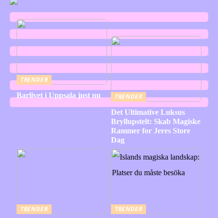
TRENDER
Barlivet i Uppsala just nu
TRENDER
Det Ultimative Luksus
Bryllupstelt: Skab Magiske
Rammer for Jeres Store
Dag
TRENDER
TRENDER