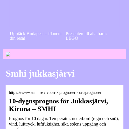
Upptäck Budapest – Planera
Presenten till alla barn:
din resa!
LEGO
Smhi jukkasjärvi
http s://www.smhi.se › vader › prognoser › ortsprognoser
10-dygnsprognos för Jukkasjärvi,
Kiruna – SMHI
Prognos för 10 dagar. Temperatur, nederbörd (regn och snö),
vind, lufttryck, luftfuktighet, sikt, solens uppgång och