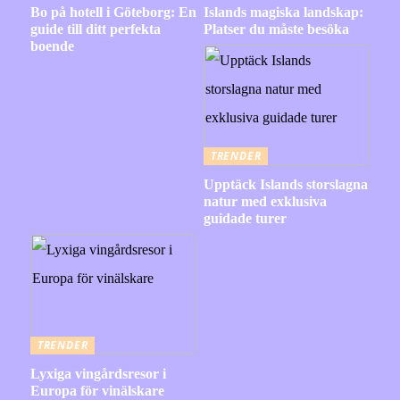
Bo på hotell i Göteborg: En
Islands magiska landskap:
guide till ditt perfekta
Platser du måste besöka
boende
TRENDER
Upptäck Islands storslagna
natur med exklusiva
guidade turer
TRENDER
Lyxiga vingårdsresor i
Europa för vinälskare