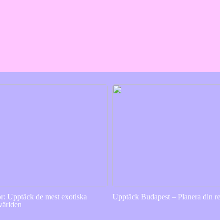
or: Upptäck de mest exotiska
Upptäck Budapest – Planera din re
 världen