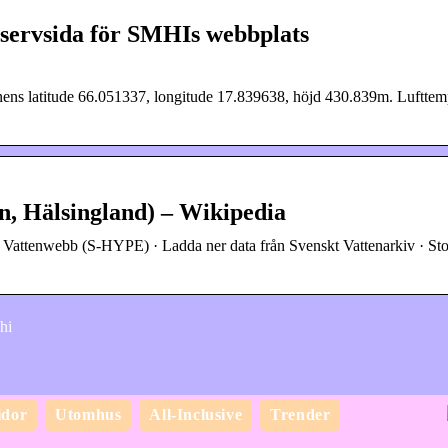
eservsida för SMHIs webbplats
ens latitude 66.051337, longitude 17.839638, höjd 430.839m. Lufttem
n, Hälsingland) – Wikipedia
Vattenwebb (S-HYPE) · Ladda ner data från Svenskt Vattenarkiv · Sto
hi
idor
Utomhus
All-Inclusive
Trender