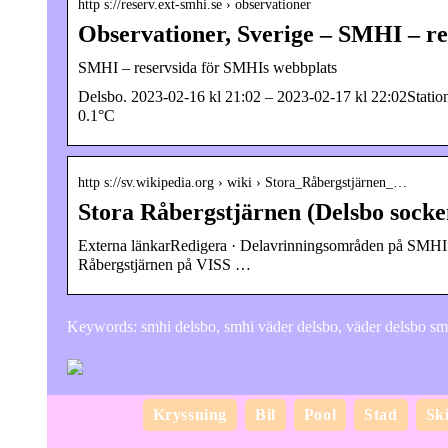
http s://reserv.ext-smhi.se › observationer
Observationer, Sverige – SMHI – r
SMHI – reservsida för SMHIs webbplats
Delsbo. 2023-02-16 kl 21:02 – 2023-02-17 kl 22:02Station
0.1°C
http s://sv.wikipedia.org › wiki › Stora_Råbergstjärnen_…
Stora Råbergstjärnen (Delsbo socke
Externa länkarRedigera · Delavrinningsområden på SMHI 
Råbergstjärnen på VISS …
Keywords: smhi delsbo, smhi väder delsbo, väder delsbo sm
Kryssning
Bil
Pool
Stad
Sk