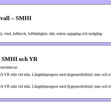
svall – SMHI
, vind, lufttryck, luftfuktighet, sikt, solens uppgång och nedgång.
ör SMHI och YR
ertväder.se
och YR sida vid sida. Långtidsprognos med dygnsnederbörd, max och 
och YR sida vid sida. Långtidsprognos med dygnsnederbörd, max och 