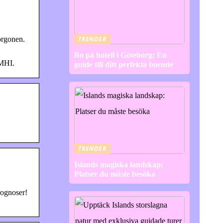
orgonen.
TRENDER
Bo på hotell i Göteborg: En
SMHI.
guide till ditt perfekta boende
TRENDER
Islands magiska landskap:
Platser du måste besöka
rognoser!