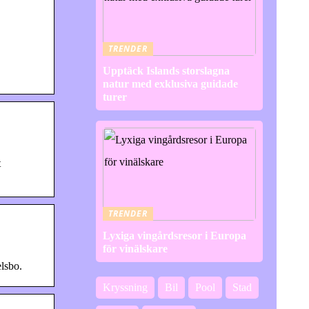
TRENDER
Upptäck Islands storslagna
natur med exklusiva guidade
turer
t
TRENDER
Lyxiga vingårdsresor i Europa
för vinälskare
lsbo.
Kryssning
Bil
Pool
Stad