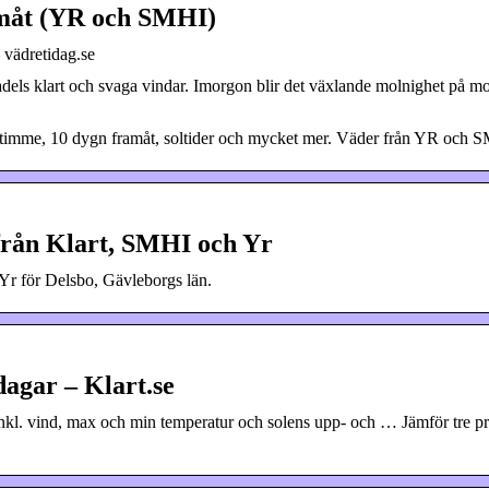
amåt (YR och SMHI)
vädretidag.se
adels klart och svaga vindar. Imorgon blir det växlande molnighet på m
timme, 10 dygn framåt, soltider och mycket mer. Väder från YR och 
från Klart, SMHI och Yr
Yr för Delsbo, Gävleborgs län.
dagar – Klart.se
nkl. vind, max och min temperatur och solens upp- och … Jämför tre p