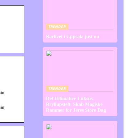
TRENDER
Barlivet i Uppsala just nu
TRENDER
min
Det Ultimative Luksus
Bryllupstelt: Skab Magiske
min
Rammer for Jeres Store Dag