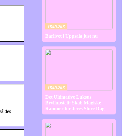
TRENDER
Barlivet i Uppsala just nu
TRENDER
Det Ultimative Luksus
Bryllupstelt: Skab Magiske
Rammer for Jeres Store Dag
såldes