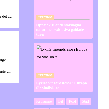
r det du
TRENDER
Upptäck Islands storslagna
natur med exklusiva guidade
turer
ange din
ange din
TRENDER
Lyxiga vingårdsresor i Europa
för vinälskare
Kryssning
Bil
Pool
Stad