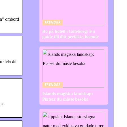
on” ombord
TRENDER
Bo på hotell i Göteborg: En
guide till ditt perfekta boende
 dela ditt
TRENDER
Islands magiska landskap:
Platser du måste besöka
 ».