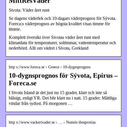
MittResVäder
Sivota: Väder året runt
Se dagens väderlek och 10-dagars väderprognos för Sývota.
Foreca:s väderprognos av högsta kvalitet visas timme för
timme.
Komplett översikt över Sivotas väder året runt med
klimatdata för temperaturer, soltimmar, vattentemperatur och
nederbörd. Allt om vädret i Sivota, Grekland
http s://www.foreca.se › Greece › 10-dygnsprognos
10-dygnsprognos för Sývota, Epirus –
Foreca.se
I Sivota Island är det just nu 15 grader, klart och inte så
blåsigt, enligt YR. Det blir klart nu i natt. 15 grader. Måttliga
vindar från sydost. På morgonen …
http s://www.vackertvader.se › … › Nomós thesprotías