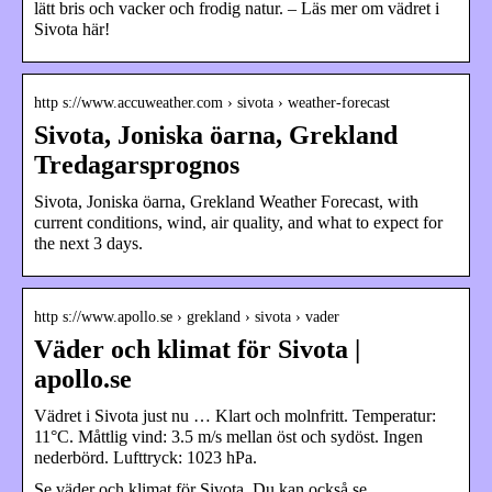
lätt bris och vacker och frodig natur. – Läs mer om vädret i
Sivota här!
http s://www.accuweather.com › sivota › weather-forecast
Sivota, Joniska öarna, Grekland
Tredagarsprognos
Sivota, Joniska öarna, Grekland Weather Forecast, with
current conditions, wind, air quality, and what to expect for
the next 3 days.
http s://www.apollo.se › grekland › sivota › vader
Väder och klimat för Sivota |
apollo.se
Vädret i Sivota just nu … Klart och molnfritt. Temperatur:
11°C. Måttlig vind: 3.5 m/s mellan öst och sydöst. Ingen
nederbörd. Lufttryck: 1023 hPa.
Se väder och klimat för Sivota. Du kan också se