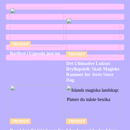
TRENDER
Barlivet i Uppsala just nu
TRENDER
Det Ultimative Luksus
Bryllupstelt: Skab Magiske
Rammer for Jeres Store
Dag
TRENDER
TRENDER