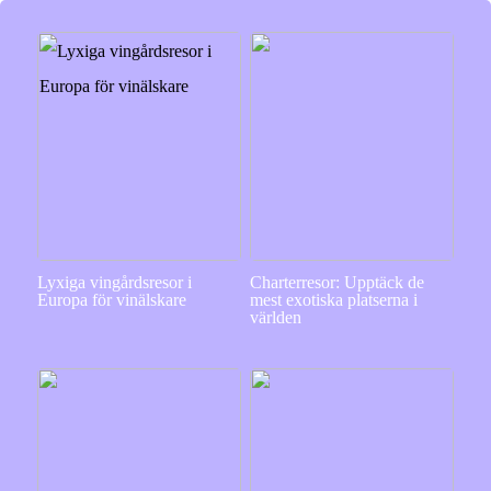
Lyxiga vingårdsresor i
Charterresor: Upptäck de
Europa för vinälskare
mest exotiska platserna i
världen