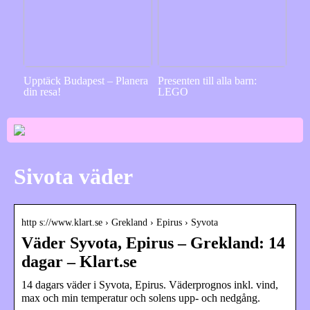
Upptäck Budapest – Planera
Presenten till alla barn:
din resa!
LEGO
Sivota väder
http s://www.klart.se › Grekland › Epirus › Syvota
Väder Syvota, Epirus – Grekland: 14
dagar – Klart.se
14 dagars väder i Syvota, Epirus. Väderprognos inkl. vind,
max och min temperatur och solens upp- och nedgång.