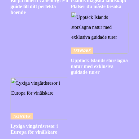
Bo på hotell i Göteborg: En
Islands magiska landskap:
guide till ditt perfekta
Platser du måste besöka
boende
TRENDER
Upptäck Islands storslagna
natur med exklusiva
guidade turer
TRENDER
Lyxiga vingårdsresor i
Europa för vinälskare