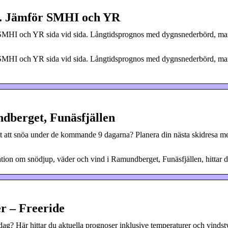
n. Jämför SMHI och YR
r SMHI och YR sida vid sida. Långtidsprognos med dygnsnederbörd, m
r SMHI och YR sida vid sida. Långtidsprognos med dygnsnederbörd, m
ndberget, Funäsfjällen
att snöa under de kommande 9 dagarna? Planera din nästa skidresa m
ation om snödjup, väder och vind i Ramundberget, Funäsfjällen, hittar d
r – Freeride
g? Här hittar du aktuella prognoser inklusive temperaturer och vindst