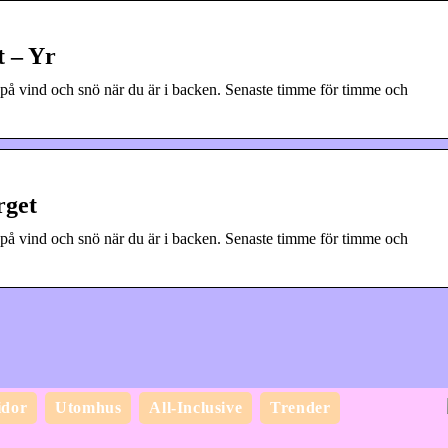
 – Yr
på vind och snö när du är i backen. Senaste timme för timme och
rget
på vind och snö när du är i backen. Senaste timme för timme och
idor
Utomhus
All-Inclusive
Trender