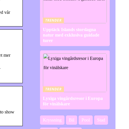
ed vår
TRENDER
Upptäck Islands storslagna
natur med exklusiva guidade
turer
et mer
r
TRENDER
Lyxiga vingårdsresor i Europa
för vinälskare
 to show
Kryssning
Bil
Pool
Stad