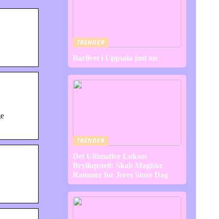
TRENDER
Barlivet i Uppsala just nu
ge
TRENDER
Det Ultimative Luksus
Bryllupstelt: Skab Magiske
Rammer for Jeres Store Dag