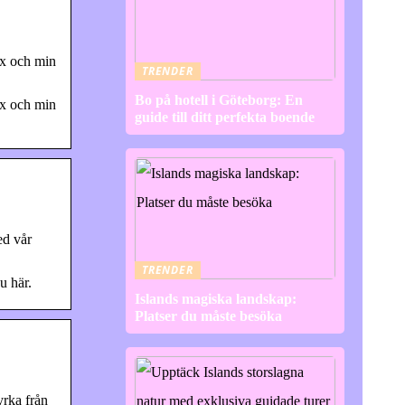
ax och min
TRENDER
Bo på hotell i Göteborg: En
ax och min
guide till ditt perfekta boende
ed vår
TRENDER
u här.
Islands magiska landskap:
Platser du måste besöka
yrka från