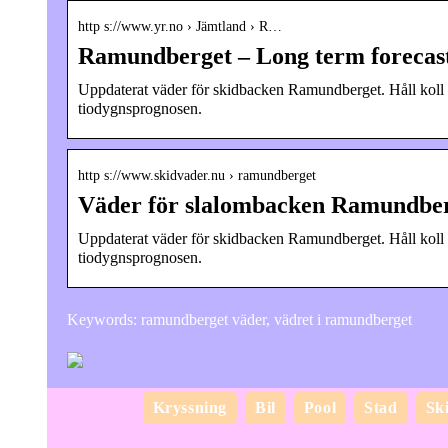
http s://www.yr.no › Jämtland › R…
Ramundberget – Long term forecast
Uppdaterat väder för skidbacken Ramundberget. Håll koll 
tiodygnsprognosen.
http s://www.skidvader.nu › ramundberget
Väder för slalombacken Ramundbe
Uppdaterat väder för skidbacken Ramundberget. Håll koll 
tiodygnsprognosen.
Keywords: ramundberget väder, vädret i ramundberget
Kryssning
Bil
Pool
Stad
Sk