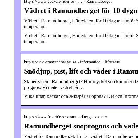
http s://www.vackertvader.se › … › Ramundberget
Vädret i Ramundberget för 10 dyg
Vädret i Ramundberget, Härjedalen, för 10 dagar. Jämfö
temperatur.
Vädret i Ramundberget, Härjedalen, för 10 dagar. Jämfö
temperatur.
http s://www.ramundberget.se › information › liftstatus
Snödjup, pist, lift och väder i Ramu
Skiner solen i Ramundberget? Hur mycket snö kommer det 
prognos. Vi mäter vädret på …
Vilka liftar, backar och skidspår är öppna? Det och inform
http s://www.freeride.se › ramundberget › vader
Ramundberget snöprognos och väde
Vädret för Ramundberget. Hur är vädret i Ramundberget ida