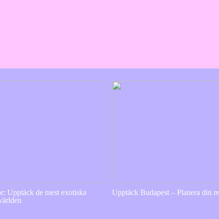
or: Upptäck de mest exotiska
Upptäck Budapest – Planera din re
 världen