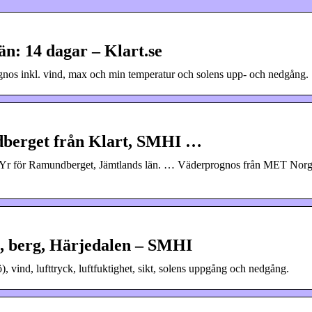
n: 14 dagar – Klart.se
gnos inkl. vind, max och min temperatur och solens upp- och nedgång.
dberget från Klart, SMHI …
h Yr för Ramundberget, Jämtlands län. … Väderprognos från MET Nor
, berg, Härjedalen – SMHI
, vind, lufttryck, luftfuktighet, sikt, solens uppgång och nedgång.